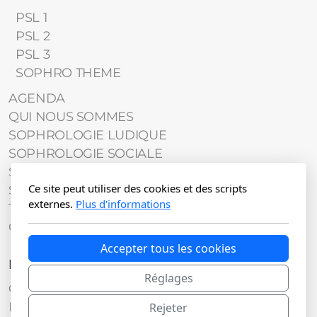
PSL 1
PSL 2
PSL 3
SOPHRO THEME
AGENDA
QUI NOUS SOMMES
SOPHROLOGIE LUDIQUE
SOPHROLOGIE SOCIALE
SOPHROLOGIE APPLIQUEE
Ce site peut utiliser des cookies et des scripts
SOPHROLOGIE
externes.
Plus d'informations
TRANSGENERATIONNEL
Contact
Accepter tous les cookies
Légal
Réglages
Conditions d'utilisation
Politique de confidentialité
Rejeter