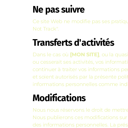
Ne pas suivre
Ce site Web ne modifie pas ses pratiqu
Not Track".
Transferts d'activités
Dans le cas où
[MON SITE]
, ou la quas
ou cesserait ses activités, vos informat
continuer à traiter vos informations pe
et soient autorisés par la présente poli
informations personnelles comme indiq
Modifications
Nous nous réservons le droit de mettre
Nous publierons ces modifications sur
des informations personnelles. La prése