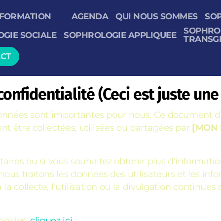
FORMATION
AGENDA
QUI NOUS SOMMES
SO
SOPHRO
GIE SOCIALE
SOPHROLOGIE APPLIQUEE
TRANSG
CT
confidentialité (Ceci est juste un
 données sont importantes pour nous. Ce document de 
nt être collectées, utilisées ou partagées par
[MON 
ires ou si vous souhaitez obtenir plus d'informatio
nous traitons les données des utilisateurs et les inf
la collecte, l'utilisation ou la divulgation continues
ookies,
cliquez ici
.