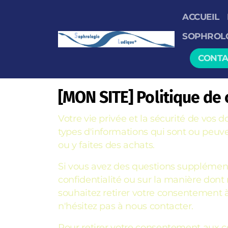
ACCUEIL
SOPHROLO
CONTA
[MON SITE]
Politique de 
Votre vie privée et la sécurité de vos
types d'informations qui sont ou peuve
ou y faites des achats.
Si vous avez des questions supplémenta
confidentialité ou sur la manière dont 
souhaitez retirer votre consentement à 
n'hésitez pas à nous contacter.
Pour retirer votre consentement aux c