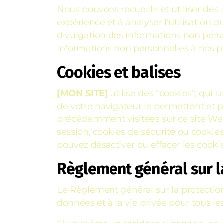
Nous pouvons recueillir et utiliser des
expérience et à analyser l'utilisation d
divulgation des informations non personn
informations non personnelles à nos par
Cookies et balises
[MON SITE]
utilise des "cookies", qui 
de votre navigateur le permettent et p
précédemment visitées sur ce site Web
session, cookies de sécurité ou cookies
pouvez désactiver ou effacer les cooki
Règlement général sur l
Le Règlement général sur la protectio
données et à la vie privée pour tous 