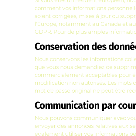
Si vous êtes un résident européen, no
comment vos informations personnelles
soient corrigées, mises à jour ou supp
l'Europe, notamment au Canada et aux É
GDPR. Pour de plus amples informations
Conservation des donné
Nous conservons les informations coll
que vous nous demandiez de supprime
commercialement acceptables pour éviter 
modification non autorisés. Les mots 
mot de passe original ne peut être réc
Communication par courr
Nous pouvons communiquer avec vous 
envoyer des annonces relatives aux se
également utiliser vos informations p