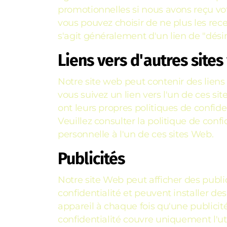
promotionnelles si nous avons reçu votr
vous pouvez choisir de ne plus les rec
s'agit généralement d'un lien de "désin
Liens vers d'autres site
Notre site web peut contenir des liens 
vous suivez un lien vers l'un de ces si
ont leurs propres politiques de confid
Veuillez consulter la politique de con
personnelle à l'un de ces sites Web.
Publicités
Notre site Web peut afficher des public
confidentialité et peuvent installer de
appareil à chaque fois qu'une publicité
confidentialité couvre uniquement l'ut