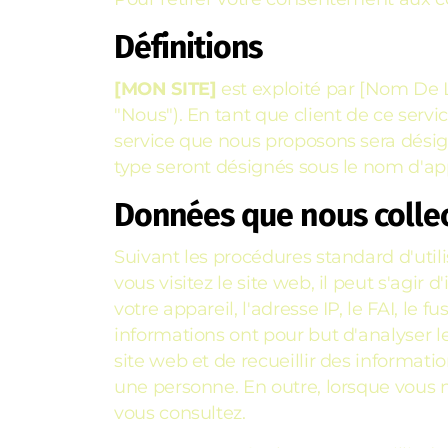
Définitions
[MON SITE]
est exploité par [Nom De L'
"Nous"). En tant que client de ce servic
service que nous proposons sera désign
type seront désignés sous le nom d'app
Données que nous colle
Suivant les procédures standard d'utili
vous visitez le site web, il peut s'agir
votre appareil, l'adresse IP, le FAI, le
informations ont pour but d'analyser l
site web et de recueillir des informat
une personne. En outre, lorsque vous n
vous consultez.