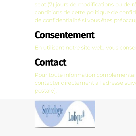
sept (7) jours de modifications ou de ré
conditions de cette politique de confi
de confidentialité si vous êtes préoccu
Consentement
En utilisant notre site web, vous conse
Contact
Pour toute information complémentaire
contacter directement à l’adresse suiv
postale].