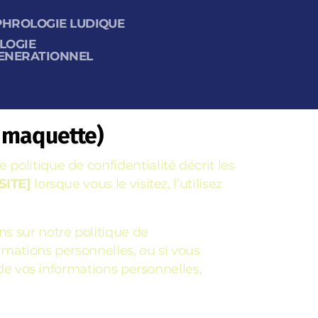
PHROLOGIE LUDIQUE
LOGIE
ENERATIONNEL
e maquette)
politique de confidentialité décrit les
SITE]
lorsque vous le visitez, l’utilisez
ns sur notre politique de
ormations personnelles, ou si vous
 de vos informations personnelles,