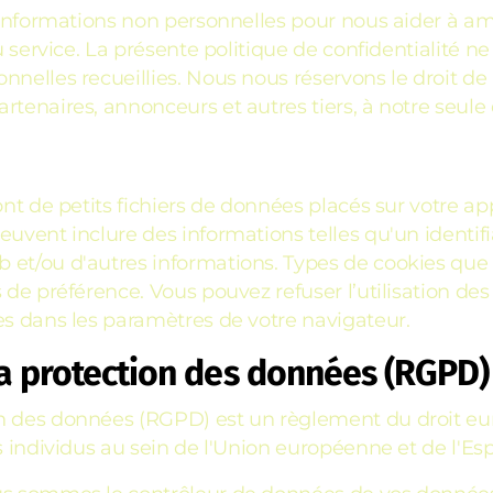
 informations non personnelles pour nous aider à amé
u service. La présente politique de confidentialité ne
elles recueillies. Nous nous réservons le droit de re
tenaires, annonceurs et autres tiers, à notre seule 
sont de petits fichiers de données placés sur votre 
euvent inclure des informations telles qu'un identif
 et/ou d'autres informations. Types de cookies que 
 de préférence. Vous pouvez refuser l’utilisation des 
es dans les paramètres de votre navigateur.
a protection des données (RGPD)
n des données (RGPD) est un règlement du droit euro
les individus au sein de l'Union européenne et de l