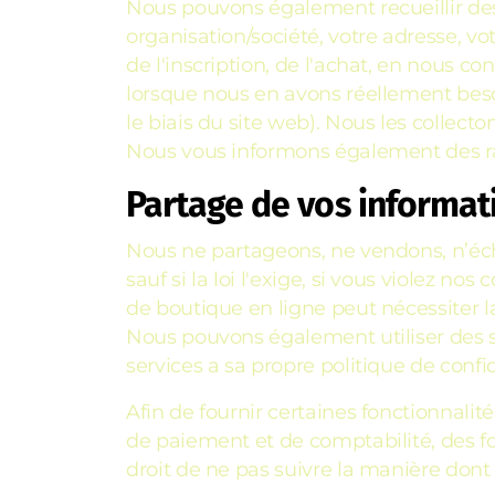
Nous pouvons également recueillir des
organisation/société, votre adresse, vo
de l'inscription, de l'achat, en nous
lorsque nous en avons réellement bes
le biais du site web). Nous les collec
Nous vous informons également des rais
Partage de vos informat
Nous ne partageons, ne vendons, n’éch
sauf si la loi l'exige, si vous violez no
de boutique en ligne peut nécessiter l
Nous pouvons également utiliser des se
services a sa propre politique de confid
Afin de fournir certaines fonctionnalit
de paiement et de comptabilité, des f
droit de ne pas suivre la manière dont 